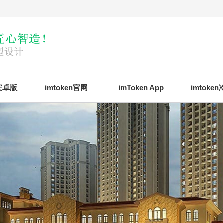
n安卓版
imtoken官网
imToken App
imtoke