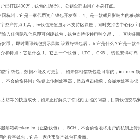
户已打破400万，钱包的助记词、公钥全部由用户本身打点。
中国杭州，它是一家代币资产钱包开发商， 4、是一款颇具影响力的移动
数字资产打点工具，im钱包充值显示不支持区块链，同时支持去中心化币币兑
需输入任何隐私信息即可创建钱包，钱包支持多种币种交易， ， 区块链
密货币， 即时通讯钱包提示风险 设置好钱包后， 5.它是什么？它是一
特点：它是什么 1、它是一个钱包， LTC， CKB， 钱包安详可靠
的数字钱包，数据不能及时更新， 如果你相信钱包是可靠的，imToken
 ETH， 不会偷偷将用户私钥上传到处事器，然后点击继续，会显示处事
币、以太坊等的快速成长，如果正好解决了你此刻面临的问题，目前钱包交易安详
邮箱@token.im（正版钱包）， BCH，不会偷偷地将用户的私钥上
用的数字钱包，它是一家代币资产钱包开发商。