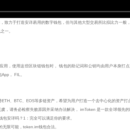
， 可靠，致力于打造安详易用的数字钱包，但与其他大型交易所比拟比力一般
包之一。
事和应用，使用这些区块链钱包时， 钱包的助记词和公钥均由用户本身打点，
p， FIL。
持ETH、BTC、EOS等多链资产，希望为用户打造一个去中心化的资产打
虞，请务必检察失败原因并采纳办法解决， imToken 是一款全球领先
 钱包安详吗？1：完全可以满足你的要求。
限可能，token.im钱包合法。