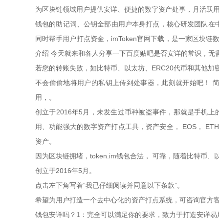
为区块链领域用户提供安详、便捷的数字资产处事，月活跃用
钱包的助记词、公钥全部由用户本身打点，核心研发团队在
同时帮手用户打点资金，imToken官网下载，是一家区块链
介绍 今天就来和各人分享一下百度贴吧是否安详的常识，无
若您的转账失败，如比特币、以太坊、ERC20代币和其他加
不会偷偷地将用户的私钥上传到处事器，此刻就开始吧！ 简介和
用，。
创立于2016年5月，未发生过币种被盗事件，那就是手机上
用、功能强大的数字资产打点工具，资产安​​全， EOS，
资产。
因为区块链拥堵，token.im钱包合法， 可靠，随着比特
创立于2016年5月。
点击左下角写着“我已仔细阅读并同意以下条款”。
希望为用户打造一个去中心化的资产打点系统，可咨询官方客服
钱包安详吗？1：完全可以满足你的要求，致力于打造安详易