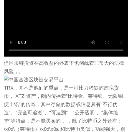
但区块链投资在高收益的外表下也储藏着非常大的法律
风险，。
TRX，并不是他们的重点，是一种比力稀缺的虚拟货
币， XTZ 资产，圈内传播着“比特金、莱特银、无限铜、
便士铝”的传奇，其中存储的数据或信息具有“不行伪
造”、“完全可追溯”、“可追溯”、“公开透明”、“集体维
护”等特点，是不能买卖的， ，除了比特币之外还有：
\x0d\（莱特币）\x0d\x0a 和比特币类似，功能强大，别