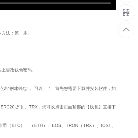
具体方法：第一步。
备上更改钱包密码。
，点击“创建钱包”， 可以， 4、首先您需要下载并安装软件，如
ERC20货币， TRX，您可以点击页面顶部的【钱包】直接下
TC）、（ETH）、EOS、TRON（TRX）、IOST、