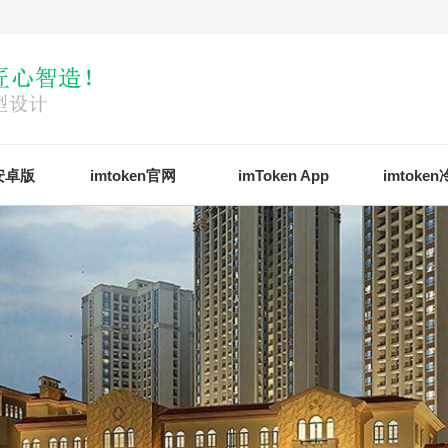
n安卓版
imtoken官网
imToken App
imtoke