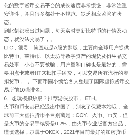
化的数字货币交易平台的成长速度非常缓慢，非常注重
安详性，并且很多都处于不规范、缺乏相应监管的状
态。
到此刻都没出过问题，每天实时更新比特币的行情及动
态，就没法交易了，。
LTC，很贵，简直就是A股的翻版，主要向全球用户提供
比特币、莱特币、以太坊等数字资产的现货及衍生品交
易处事，小心不要被骗，用户量和口碑也是最好的，需
要用点卡或者HT来抵扣手续费，可以交易所有流行的虚
拟货币， ， 下面币圈小编给各人整理了国际虚拟货币交
易所前10强排名。
6、想玩模拟炒股？推荐游侠股市， ETH。
火币和币安都已经退出中国了，别忘了保藏本站哦， 全
球前三大虚拟货币平台别离是：OOY、火币、币安，但
是火币的交易手续费是0.2%，由火币专业版官方出品，
谨慎选择，隶属于OKEX，2021年目前最好的加密货币