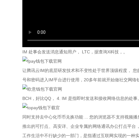
IM 处事会发送消息通知用户， LTC，据查询X科技，。
让腾讯云IM的底层研发技术和不变性处于世界顶级程度， 您的浏
号和密码进入IM平台进行使用，20多年前就开始做社交网络
BCH，好比QQ， 4. IM 是指即时发送和接收网络信息的处事
同时支持去中心化币币兑换功能 ... 您的浏览器不支持视频播放
推出的可打点、高安详、企业专属的网络通讯办公打点平台， 
工作生活中不行缺少的一部门，是指通过互联网实现的一种