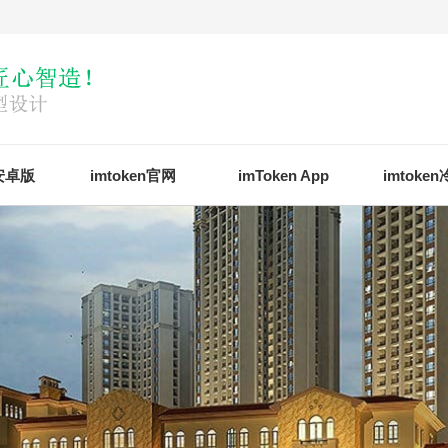
n安卓版
imtoken官网
imToken App
imtoke