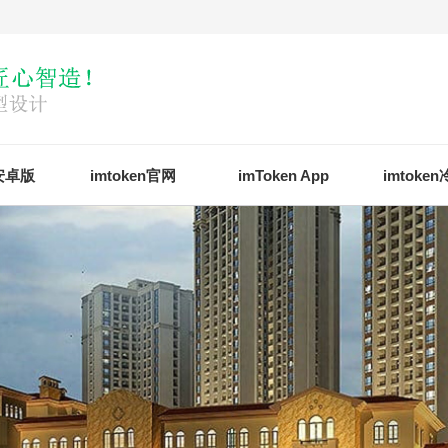
n安卓版
imtoken官网
imToken App
imtoke