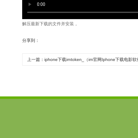
解压最新下载的文件并安装，
分享到：
上一篇：
iphone下载imtoken_（im官网Iphone下载电影