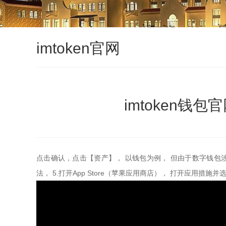
imtoken官网
imtoken钱包
点击确认，点击【资产】， 以钱包为例， 但由于数字钱包涉
法， 5.打开App Store（苹果应用商店）， 打开应用措施