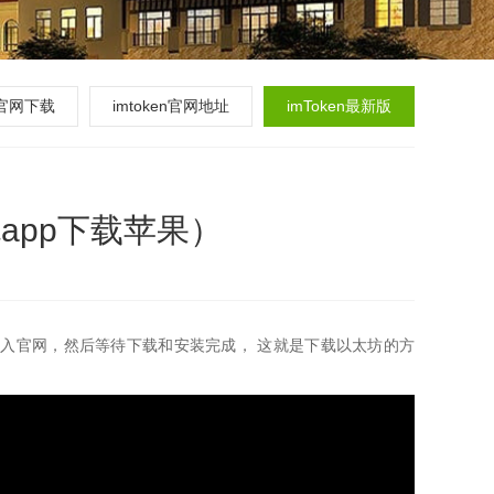
en官网下载
imtoken官网地址
imToken最新版
钱包app下载苹果）
 进入官网，然后等待下载和安装完成， 这就是下载以太坊的方