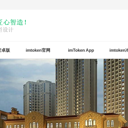
n安卓版
imtoken官网
imToken App
imtoke