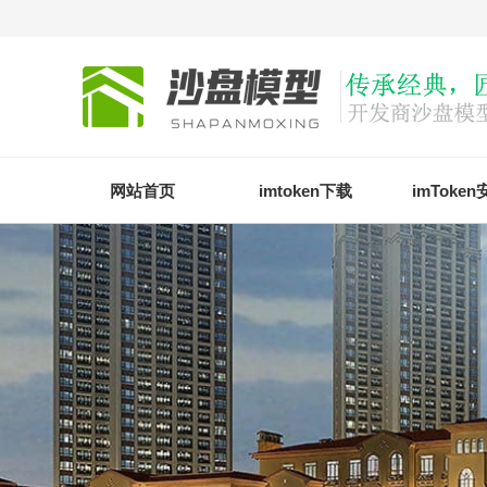
网站首页
imtoken下载
imToke