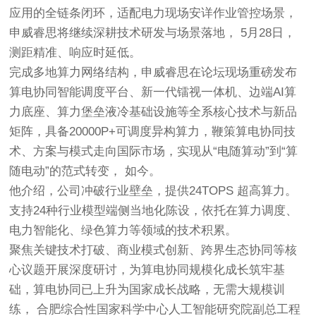
应用的全链条闭环，适配电力现场安详作业管控场景，
申威睿思将继续深耕技术研发与场景落地， 5月28日，
测距精准、响应时延低。
完成多地算力网络结构，申威睿思在论坛现场重磅发布
算电协同智能调度平台、新一代镭视一体机、边端AI算
力底座、算力堡垒液冷基础设施等全系核心技术与新品
矩阵，具备20000P+可调度异构算力，鞭策算电协同技
术、方案与模式走向国际市场，实现从“电随算动”到“算
随电动”的范式转变， 如今。
他介绍，公司冲破行业壁垒，提供24TOPS 超高算力。
支持24种行业模型端侧当地化陈设，依托在算力调度、
电力智能化、绿色算力等领域的技术积累。
聚焦关键技术打破、商业模式创新、跨界生态协同等核
心议题开展深度研讨，为算电协同规模化成长筑牢基
础，算电协同已上升为国家成长战略，无需大规模训
练， 合肥综合性国家科学中心人工智能研究院副总工程