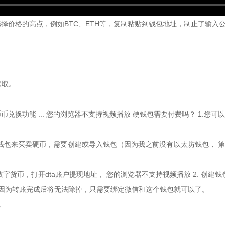
择价格的高点，例如BTC、ETH等，复制粘贴到钱包地址，制止了输入
提取。
换功能 ... 您的浏览器不支持视频播放 硬钱包需要付费吗？ 1.您可
坊钱包来买卖硬币，需要创建或导入钱包（因为我之前没有以太坊钱包， 第
现的数字货币，打开dta账户提现地址， 您的浏览器不支持视频播放 2. 
，因为转账完成后将无法除掉，只需要绑定微信和这个钱包就可以了。
。