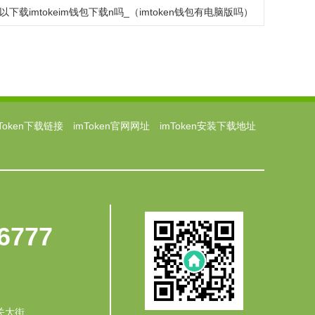
下载imtokeim钱包下载n吗_（imtoken钱包有电脑版吗）
mToken下载链接
imToken官网网址
imToken安装下载地址
6777
关大街