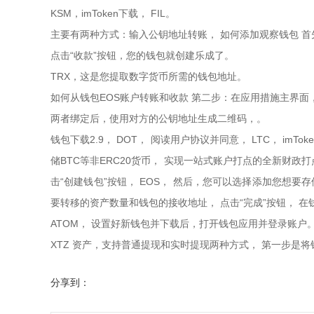
KSM，imToken下载， FIL。
主要有两种方式：输入公钥地址转账， 如何添加观察钱包 首
点击“收款”按钮，您的钱包就创建乐成了。
TRX，这是您提取数字货币所需的钱包地址。
如何从钱包EOS账户转账和收款 第二步：在应用措施主界面，
两者绑定后，使用对方的公钥地址生成二维码，。
钱包下载2.9， DOT， 阅读用户协议并同意， LTC， i
储BTC等非ERC20货币， 实现一站式账户打点的全新财
击“创建钱包”按钮， EOS， 然后，您可以选择添加您想要
要转移的资产数量和钱包的接收地址， 点击“完成”按钮， 在
ATOM， 设置好新钱包并下载后，打开钱包应用并登录账户
XTZ 资产，支持普通提现和实时提现两种方式， 第一步是将
分享到：