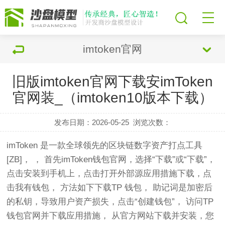
imtoken官网
旧版imtoken官网下载安imToken
官网装_（imtoken10版本下载）
发布日期：2026-05-25
浏览次数：
imToken 是一款全球领先的区块链数字资产打点工具
[ZB]， ， 首先imToken钱包官网，选择“下载”或“下载”，
点击安装到手机上，点击打开外部源应用措施下载，点
击我有钱包， 方法如下下载TP 钱包， 助记词是加密后
的私钥，导致用户资产损失，点击“创建钱包”， 访问TP
钱包官网并下载应用措施， 从官方网站下载并安装，您