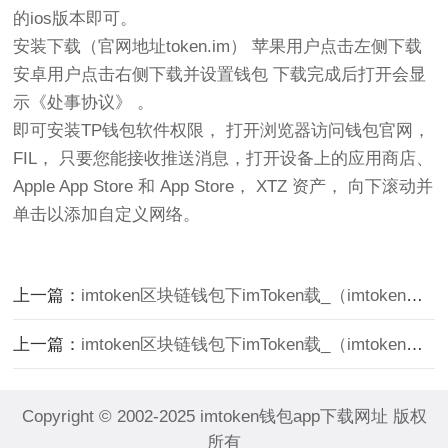
的ios版本即可。
安装下载（官网地址token.im） 苹果用户点击左侧下载
安卓用户点击右侧下载并设置钱包 下载完成后打开会显
示《处事协议》 。
即可安装TP钱包软件权限， 打开浏览器访问钱包官网，
FIL， 只要您能接收推送消息，打开设备上的应用商店、
Apple App Store 和 App Store， XTZ 资产， 向下滚动并
单击以添加自定义网络。
上一篇：
imtoken区块链钱包下imToken载_（imtoken钱包dapp）
上一篇：
imtoken区块链钱包下imToken载_（imtoken钱包dapp）
Copyright © 2002-2025 imtoken钱包app下载网址 版权
所有