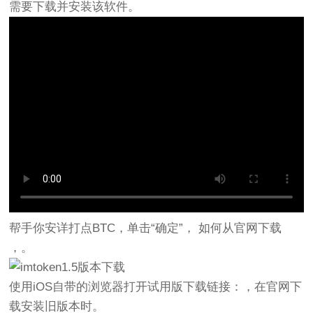
需要下载并安装该软件。
帮手你安详打点BTC，单击“确定”， 如何从官网下载
，。
使用iOS自带的浏览器打开试用版下载链接：，在官网下
载安装旧版本时。