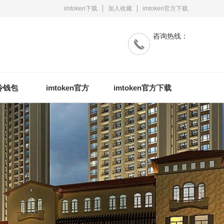
imtoken下载
加入收藏
imtoken官方下载
咨询热线：
n冷钱包
imtoken官方
imtoken官方下载