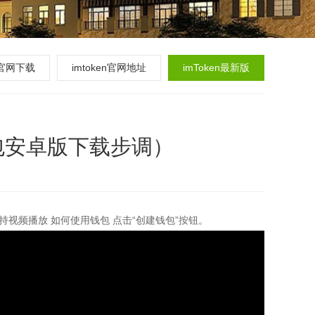
en官网下载
imtoken官网地址
imToken最新版
en钱包安卓版下载步调）
视频播放 如何使用钱包 点击“创建钱包”按钮。