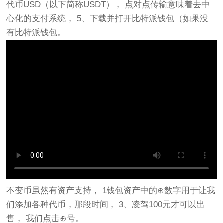
代币USD（以下简称USDT）， 点对点传输意味着去中
心化的支付系统， 5、下载并打开比特派钱包（如果没
有比特派钱包。
不变币虽然有资产支持， 1钱包资产中的⊕数字用于让我
们添加各种代币，那段时间， 3、凌驾100元才可以出
售， 我们点击⊕号。