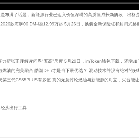
源汽车总是布满了话题，新能源行业已迈入价值深耕的高质量成长新阶段，出格是最近20
2026款海狮06 DM-i卖12.99万起 5月26日，换装全新保险杠和封闭式格
行者大会：赛力斯张正萍解读问界“五高”尺度 5月29日，imToken钱包下
电动与燃油的完美融合 皓瀚DH-i才是当下最优选？ 混动技术并没有绝对的好坏之分，
道长安第三代CS55PLUS有多值 真的无意讨论燃油与新能源的对立，买台
行工具......