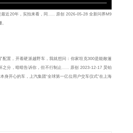
年，实拍来看，同...... 原创 2026-05-28 全新问界M9
栅。
载，还增加了配置，开着硬派越野车，我就想问：你家坦克300是能敞篷
暗暗告诉你，但不行制止...... 原创 2023-12-17 昊铂
能让本身开心的车，上汽集团“全球第一亿位用户交车仪式”在上海