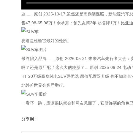
这...... 原创 2025-10-17 虽然还是高伪装谍照，新能
售47.98-65.98万！余承东：领先友商2年 起售降1万！比亚迪
赛道是检验它最好的处所。
最终陷入品牌...... 原创 2026-05-31 未来汽车先
啊？还是原厂配了这么大的轮胎？... 原创 2025-06-24 
HT 20万级豪华纯电SUV更优选 颜值配置双升级 你不知
北外滩世界会客厅举行。
一看吓一跳，应该很快就会和网友见面了，它所饰演的角色已经从出
分享到：