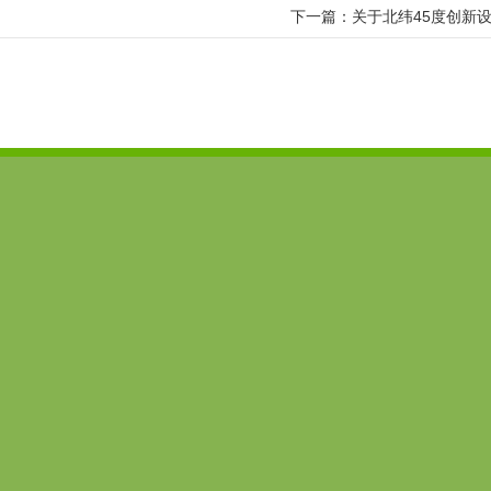
下一篇：
关于北纬45度创新设
imToken App
全国咨询热线
400-531-45