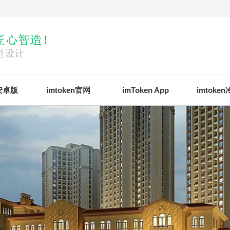
n安卓版
imtoken官网
imToken App
imtoke