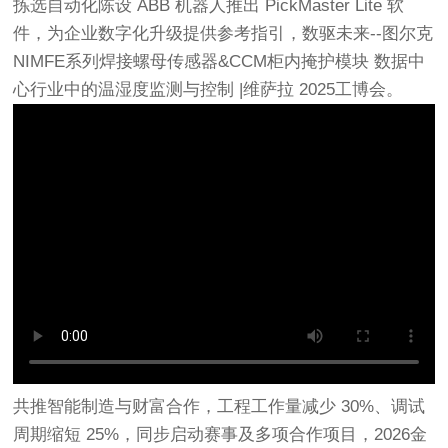
拣选自动化陈设 ABB 机器人推出 PickMaster Lite 软
件，为企业数字化升级提供参考指引，数驱未来--图尔克
NIMFE系列焊接螺母传感器&CCM柜内掩护模块 数据中
心行业中的温湿度监测与控制 |维萨拉 2025工博会。
共推智能制造与财富合作，工程工作量减少 30%、调试
周期缩短 25%，同步启动赛事及多项合作项目，2026金