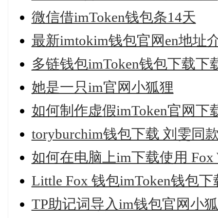
微信借imToken钱包条14天
最新imtokim钱包官网en地址
多链钱包imToken钱包下载下
她是一只im官网小狐狸
如何制作虚假imToken官网下载
toryburchim钱包下载 刘雯同
如何在电脑上im下载使用 Fox Wa
Little Fox 钱包imToke
TP助记词导入im钱包官网小