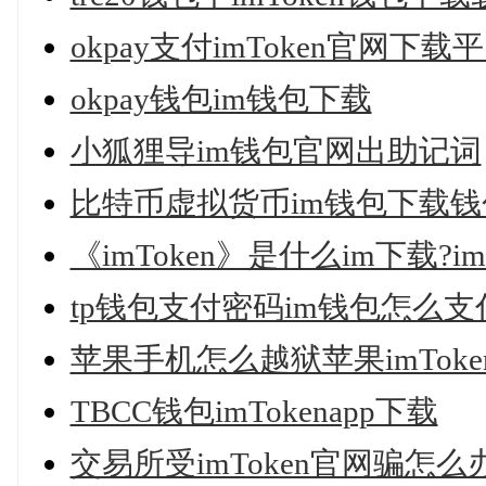
okpay支付imToken官网下载
okpay钱包im钱包下载
小狐狸导im钱包官网出助记词
比特币虚拟货币im钱包下载钱
《imToken》是什么im下载?i
tp钱包支付密码im钱包怎么支
苹果手机怎么越狱苹果imTo
TBCC钱包imTokenapp下载
交易所受imToken官网骗怎么