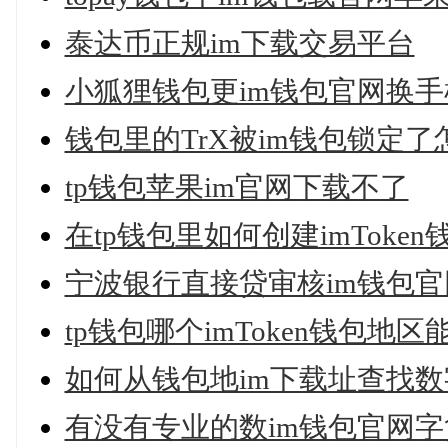
泰达币正规im下载交易平台
小狐狸钱包更im钱包官网换
钱包里的TrX被im钱包锁定了
tp钱包苹果im官网下载不了
在tp钱包里如何创建imToken
宁波银行直接贷审核im钱包官
tp钱包哪个imToken钱包地区
如何从钱包地im下载址查找
有没有专业的数im钱包官网