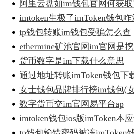
阿里云盘如im钱包官网何获取To
imtoken生极了imToken钱
tp钱包转账im钱包受骗怎么查
ethermine矿池官网im官网
货币数字是im下载什么意思
通过地址转账imToken钱包下
女士钱包品牌排行榜im钱包(
数字货币交im官网易平台ap
imtoken钱包ios版imToke
tp钱包输错密码被冻imTok