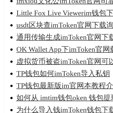
imxiou文化公imToken官网
Little Fox Live Viewe
usdt区块查imToken官网下载
通用传输生成imToken官网
OK Wallet App下imToke
虚拟货币被盗imToken官网
TP钱包如何imToken导入私钥
TP钱包最新版im官网本教程
如何从 imtim钱包oken 钱包提
为什么导入钱imToken钱包