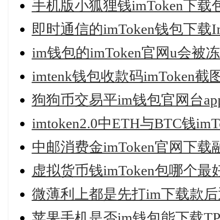
手机版小狐狸钱imToken下载
即时通信的imToken钱包下载
im钱包的imToken官网u会被
imtenk钱包收款码imToke
狗狗币交易平im钱包官网台ap
imtoken2.0中ETH与BTC钱
中邮消费金imToken官网下
虚拟货币钱imToken包哪个最
微薄利上都是先打im下载款后
苹果手机是否im钱包能下载T