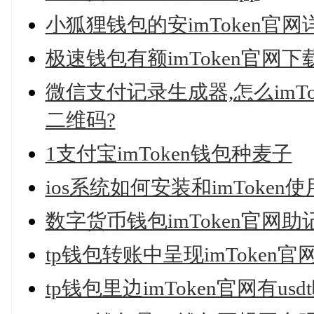
小狐狸钱包的安imToken官
极速钱包有额imToken官网
微信支付记录生成器,怎么imT
二维码?
1支付宝imToken钱包种麦子
ios系统如何安装和imToke
数字货币钱包imToken官网
tp钱包转账中呈现imToken
tp钱包里边imToken官网有usd