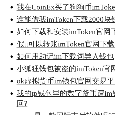
我在CoinEx买了狗狗币imTo
谁能借我imToken下载2000
如何下载和安装imToken官
假u可以转账imToken官网
如何用助记im下载词导入钱包
小狐狸钱包被盗的imToken
ok虚拟货币im钱包官网交易平
我的tp钱包里的数字货币遭i
回?