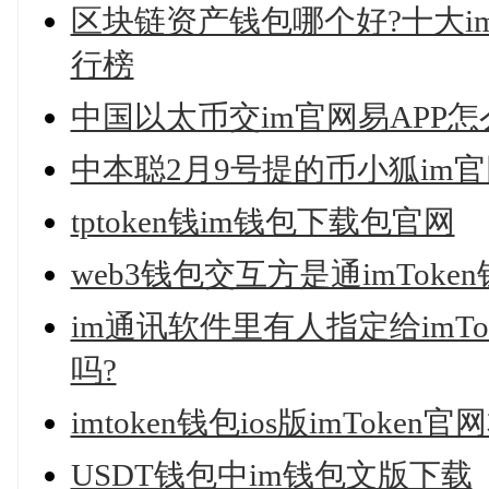
区块链资产钱包哪个好?十大i
行榜
中国以太币交im官网易APP
中本聪2月9号提的币小狐im
tptoken钱im钱包下载包官网
web3钱包交互方是通imTo
im通讯软件里有人指定给imT
吗?
imtoken钱包ios版imToke
USDT钱包中im钱包文版下载