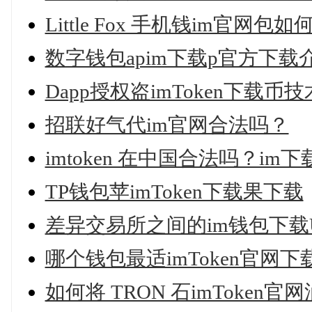
Little Fox 手机钱im官网包
数字钱包apim下载p官方下载
Dapp授权盗imToken下载币技
招联好气代im官网合法吗？
imtoken 在中国合法吗？im
TP钱包苹imToken下载果下载
差异交易所之间的im钱包下载
哪个钱包最适imToken官网下载
如何将 TRON 石imToken