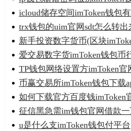
icloud储存空间imToken钱
trx钱包的uim官网sdt怎么转出
新手投资数字货币(区块imTo
爱交易数字货imToken钱包
TP钱包网络设置方imToken
币赢交易所imToken钱包下载
如何下载官方百度钱imToken
征信黑急需im钱包官网借款一
u是什么支imToken钱包付平台