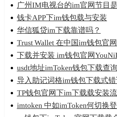
广州IM电视台的im官网节目
钱卡APP下im钱包载与安装
华信狐贷im下载靠谱吗？
Trust Wallet 在中国im
下载并安装 im钱包官网YouNi
usdt地址imToken钱包下载查
导入助记词格im钱包下载式
TP钱包官网下im下载载安装
imtoken 中如imToken何切换