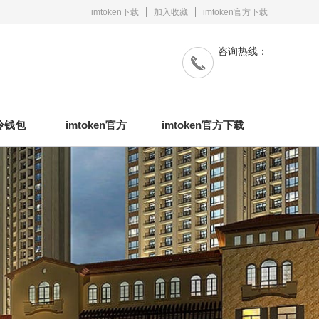
imtoken下载
加入收藏
imtoken官方下载
咨询热线：
n冷钱包
imtoken官方
imtoken官方下载