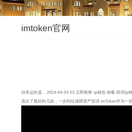
imtoken官网
但幸运的是... 2024-04-03 63 立即检察 tp钱
选出了最好的几款，一步到位保障资产安详 imToken作为