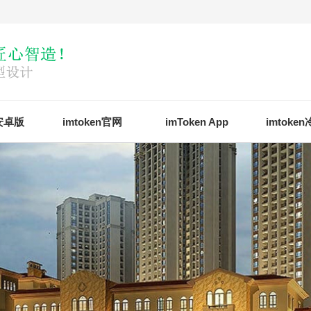
n安卓版
imtoken官网
imToken App
imtoke