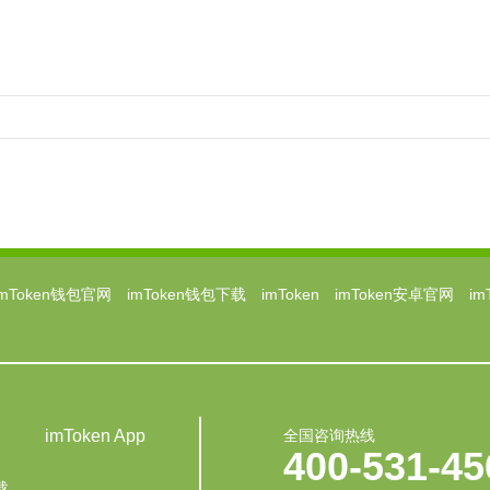
imToken钱包官网
imToken钱包下载
imToken
imToken安卓官网
i
imToken App
全国咨询热线
400-531-45
载