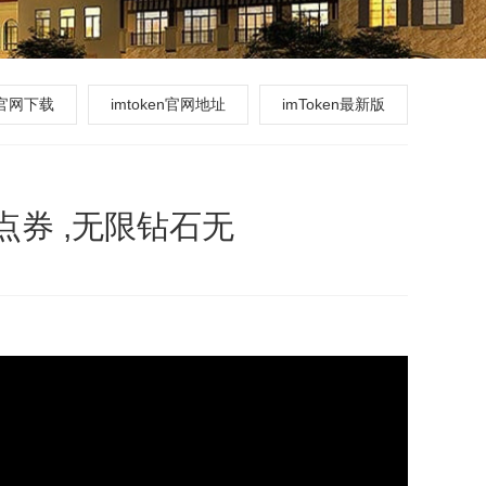
en官网下载
imtoken官网地址
imToken最新版
点券 ,无限钻石无