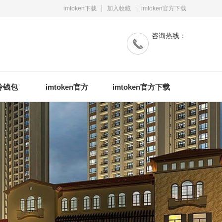
imtoken下载
加入收藏
imtoken官方下载
咨询热线：
n冷钱包
imtoken官方
imtoken官方下载