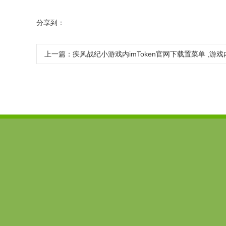
分享到：
上一篇：
疾风战纪小游戏内imToken官网下载置菜单 ,游