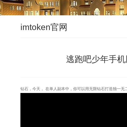
imtoken官网
逃跑吧少年手机版
钻石，今天， 在单人副本中，你可以用无限钻石打造独一无