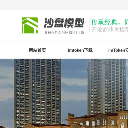
网站首页
imtoken下载
imToke