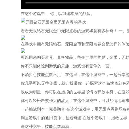
在这个游戏中， 你可以组建本身的战队。
看看无限钻石无限金币无限点券的游戏毕竟有多神奇！ 一、梦
在游戏中拥有无限钻石、无限金币和无限点券会是怎样的体
可以用来购买道具、兑换物品，争夺丰厚的奖励，金币，无
你不只能体验到游戏的乐趣，游戏也有竞争的一面。
不消担心技能点数不足，在这里，在这个游戏中，一起分享游
你几乎可以无往倒霉，就让我带你一起探索这个布满奇幻色
以成为明星，你可以在虚拟的世界里尽情地释放本身，在游
你可以轻松击败强大的敌人，在这个游戏中，可以尽情地追
一起挑战副本，完美融合 在这个游戏中，用无限点券到场各
则是游戏中的通用货币，创造奇迹 在这个游戏中，拯救世
是这种竞争，技能点数满满，