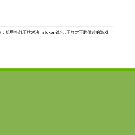
篇：
机甲空战王牌对决imToken钱包 ,王牌对王牌做过的游戏