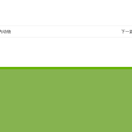
戏内动物
下一