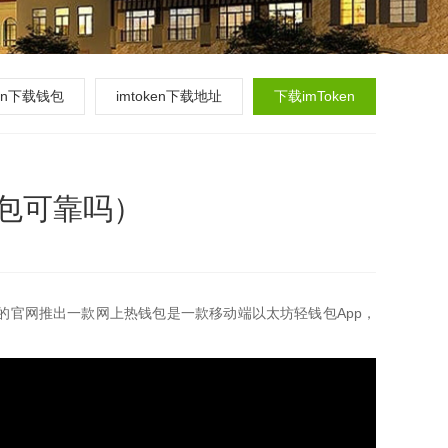
ken下载钱包
imtoken下载地址
下载imToken
n钱包可靠吗）
包真正的官网推出一款网上热钱包是一款移动端以太坊轻钱包App，