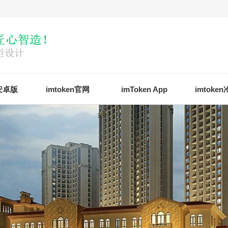
n安卓版
imtoken官网
imToken App
imtoke