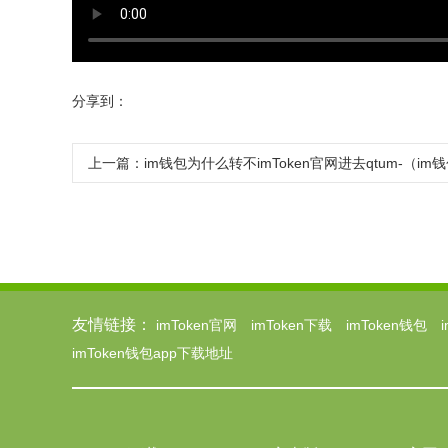
分享到：
上一篇：
im钱包为什么转不imToken官网进去qtum-（im钱
友情链接：
imToken官网
imToken下载
imToken钱包
imToken钱包app下载地址