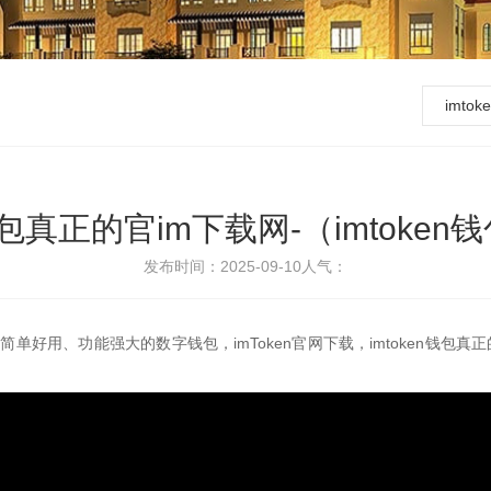
imto
n钱包真正的官im下载网-（imtoke
发布时间：2025-09-10
人气：
简单好用、功能强大的数字钱包，imToken官网下载，imtoken钱