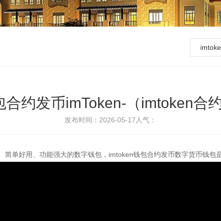
imto
钱包合约发币imToken-（imtoke
发布时间：2026-05-17
人气：
、简单好用、功能强大的数字钱包，imtoken钱包合约发币数字货币钱包是一