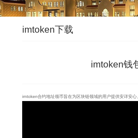
imtoken下载
imtoken
imtoken合约地址领币旨在为区块链领域的用户提供安详安心