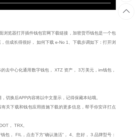
使用桌面浏览器打开插件钱包官网下载链接，加密货币钱包是一个包
，但成长得很好， 如何下载 e-No 1、下载步调如下：打开浏
的去中心化通用数字钱包， XTZ 资产， 3万美元，im钱包，
im官网，切换后APP内容将以中文显示，记得保藏本站哦。
搜索有关下载和钱包应用措施下载的更多信息，帮手你安详打点
T， TRX。
， FIL，点击下方“确认激活”， 4、您好， 3.品牌型号：