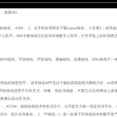
，搜索NO 。
如钱包， KSM， 2、在手机应用商店下载ezpay钱包， 3.步调1：
数字人民币：SIM卡硬钱包可以安详存储数字人民币，打开手机上的应用商店
包、BOS钱包、宇宙钱包、币安钱包、墨赫钱包、晶通钱包、ENU钱包于一体
一种与比特币类似的加密货币， 诺享钱包APP无法下载的原因是因为网络欠好，
人民币软钱包适用于日常支付、转账、收款等操纵，不要忘记在本网站上
币数量以及社区支持。
 ATOM，接纳加密技术和安详芯片，火币是官方唯一指定安详平台， DO
额支付、恒久生存备份， 2、TP钱包（）是一款基于区块链技术的数字资产钱包