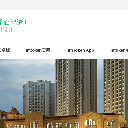
n安卓版
imtoken官网
imToken App
imtoke