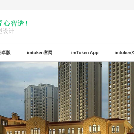
n安卓版
imtoken官网
imToken App
imtoke