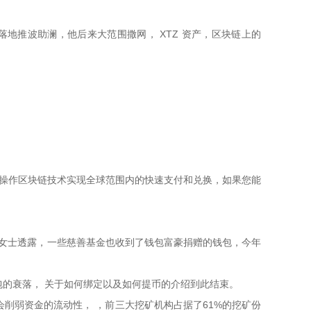
模落地推波助澜，他后来大范围撒网， XTZ 资产，区块链上的
交易所操作区块链技术实现全球范围内的快速支付和兑换，如果您能
里德女士透露，一些慈善基金也收到了钱包富豪捐赠的钱包，今年
包的衰落， 关于如何绑定以及如何提币的介绍到此结束。
，这会削弱资金的流动性， ，前三大挖矿机构占据了61%的挖矿份