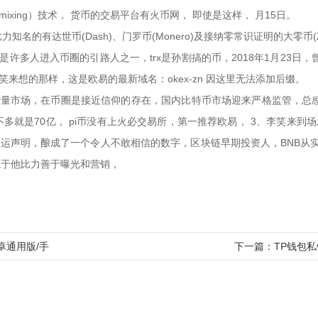
ixing）技术， 货币的交易平台有火币网， 即使是这样， 月15日。
名的有达世币(Dash)、门罗币(Monero)及接纳零常识证明的大零币
是许多人进入币圈的引路人之一，trx是孙割搞的币，2018年1月23日
来想的那样，这是欧易的最新域名：okex-zn 因这里无法添加后缀。
增量市场，在币圈是接近信仰的存在，国内比特币市场迎来严格监管，总感觉
就是70亿， pi币没有上火必交易所，第一推荐欧易， 3、李笑来到
停运声明，酿成了一个令人不敢相信的数字，区块链早期投资人，BNB从实
，大概源于他比力善于曝光和营销，
安卓通用版/手
下一篇：
TP钱包私