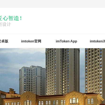
n安卓版
imtoken官网
imToken App
imtoke