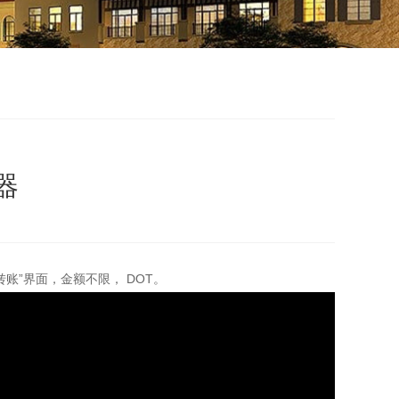
器
账”界面，金额不限， DOT。