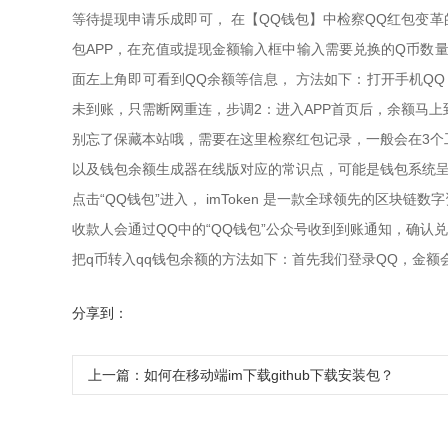
等待提现申请乐成即可， 在【QQ钱包】中检察QQ红包变革
包APP，在充值或提现金额输入框中输入需要兑换的Q币数量
面左上角即可看到QQ余额等信息， 方法如下：打开手机Q
未到账，只需断网重连，步调2：进入APP首页后，余额马
别忘了保藏本站哦，需要在这里检察红包记录，一般会在3个
以及钱包余额生成器在线版对应的常识点，可能是钱包系统呈现
点击“QQ钱包”进入， imToken 是一款全球领先的区块链
收款人会通过QQ中的“QQ钱包”公众号收到到账通知，确认
把q币转入qq钱包余额的方法如下：首先我们登录QQ，金额
分享到：
上一篇：
如何在移动端im下载github下载安装包？