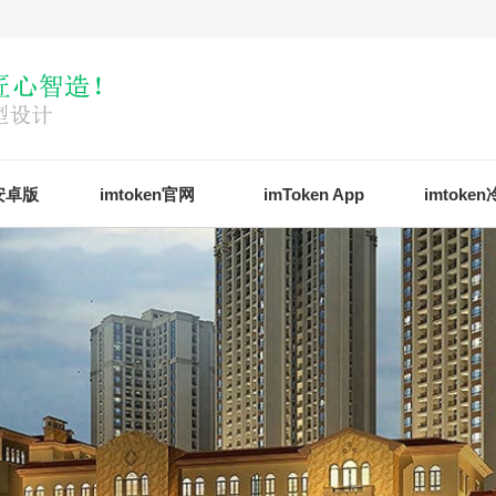
n安卓版
imtoken官网
imToken App
imtoke