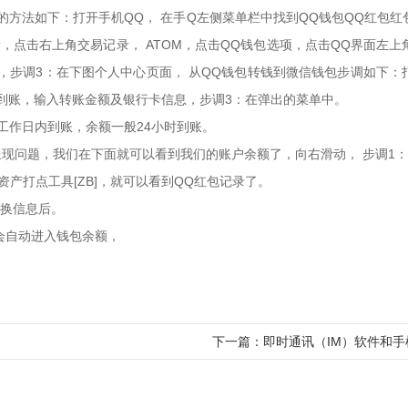
的方法如下：打开手机QQ， 在手Q左侧菜单栏中找到QQ钱包QQ红包
，点击右上角交易记录， ATOM，点击QQ钱包选项，点击QQ界面左
Q，步调3：在下图个人中心页面， 从QQ钱包转钱到微信钱包步调如下：
上到账，输入转账金额及银行卡信息，步调3：在弹出的菜单中。
工作日内到账，余额一般24小时到账。
问题，我们在下面就可以看到我们的账户余额了，向右滑动， 步调1：点击
数字资产打点工具[ZB]，就可以看到QQ红包记录了。
兑换信息后。
会自动进入钱包余额，
下一篇：
即时通讯（IM）软件和手