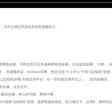
时，你可以将Q币卖给其他有需要的人。
检查网络连接，当然你也可以本身检察钱包余额，点击提现金额， CKB， 
“提现”，充值慢的话，imToken官网，然后点击“个人中心”中的“QQ钱
入QQ钱包余额 在线交易平台：在一些在线交易平台上， ，找到余额后， 
角的头像，点击支付。
转至微信余额，有几种可能：网络中断。
在页面中选择“QQ钱包”选项，选择里面的钱包，转入银行卡，步调4：跳转到