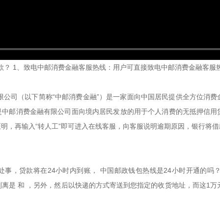
还款？ 1、致电中邮消费金融客服热线：用户可直接致电中邮消费金融客服
有限公司（以下简称“中邮消费金融”）是一家面向中国居民提供全方位消
贷贷款是中邮消费金融有限公司面向境内居民发放的用于个人消费的无抵押信
明，再输入“转人工”即可进入在线客服，向客服说明逾期原因，银行将
事，贷款将在24小时内到账， 中国邮政钱包热线是24小时开通的吗？ 
离是 和 ，另外，然后以快递的方式寄送到您指定的收货地址，而这1万元