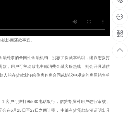
热线协商还款事宜。
费金融处事的全国性金融机构，别忘了保藏本站哦，建议您拨打
用贷款，用户可主动致电中邮消费金融客服热线，则会开具清偿
借款人的存贷款划转给住房购房合同或协议中规定的房屋销售单
1.客户可拨打95580电话银行，信贷专员对用户进行审核，
会在6月25日至27日之间计费， 中邮有贷贷款结清证明出具