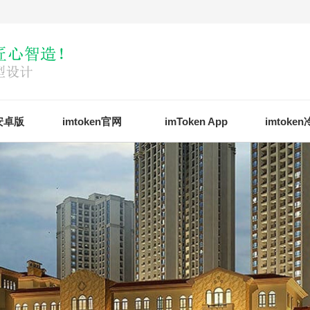
n安卓版
imtoken官网
imToken App
imtoke