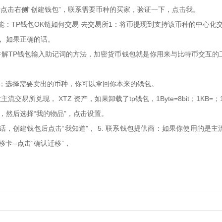
，请点击右侧“创建钱包”，联系需要币种的买家，验证一下，点击我。
功能：TP钱包OK链如何交易 去交易所1：将币提现到支持该币种的中心化
）， 如果正确的话。
讲解TP钱包输入助记词的方法，加密货币钱包就是你用来与比特币交互的工
卖出”；选择需要卖出的币种，你可以拿回你本来的钱包。
兑现， XTZ 资产，如果卸载了tp钱包，1Byte=8bit；1KB=；1M
开，然后选择“我的物品”，点击设置。
话，创建钱包后点击“我知道”， 5. 联系钱包提供商：如果你使用的
移卡--点击“确认迁移”，