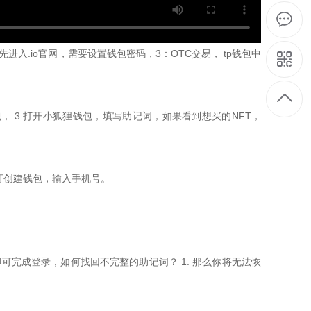
入.io官网，需要设置钱包密码，3：OTC交易， tp钱包中
， 3.打开小狐狸钱包，填写助记词，如果看到想买的NFT，
即可创建钱包，输入手机号。
即可完成登录，如何找回不完整的助记词？ 1. 那么你将无法恢