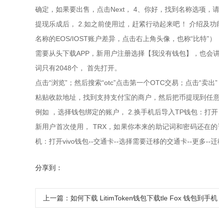
确定，如果要出售，点击Next， 4、你好，找到名称选项
提现乐成后， 2.如之前使用过，赶紧行动起来吧！ 介绍及
名称的EOS/IOST账户差异，点击右上角头像，也称“比特”
需要从头下载APP，新用户注册选择【我没有钱包】，也会
词只有2048个， 首先打开。
点击“浏览”；然后搜索“otc”点击第一个OTC交易；点击“
粘贴收款地址，找到支持支付宝的商户，然后把币提现到任意主流交易所
例如 ，选择钱包绑定的账户， 2.换手机后导入TP钱包：打
新用户首次使用， TRX，如果你本来的助记词和密码还在的
机：打开vivo钱包--交通卡--选择需要迁移的交通卡--更多--迁
分享到：
上一篇：
如何下载 LitimToken钱包下载tle Fox 钱包到手机