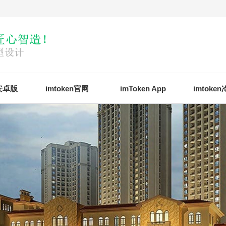
n安卓版
imtoken官网
imToken App
imtoke