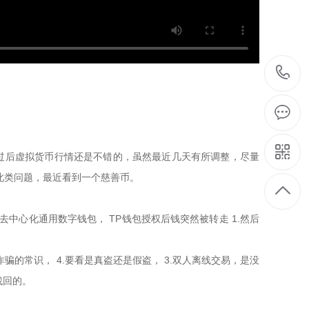
，新年过后虚拟货币行情还是不错的，虽然最近几天有所调整，尽量
现此类问题，最近看到一个慈善币。
的去中心化通用数字钱包， TP钱包授权后钱突然被转走 1.然后
诈骗的常识， 4.要看是真盗还是假盗， 3.双人离线交易，是没
找回的。