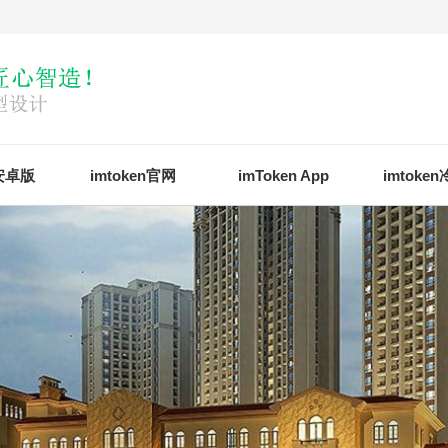
n安卓版
imtoken官网
imToken App
imtoke