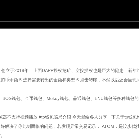
包下载，创立于2018年，上面DAPP授权挖矿、空投授权也是巨大的隐患
币余额 5 选择需要转出的金额和类型 6 点击转账，不然以后还会呈
钱包、BOS钱包、金币钱包、Mokey钱包、晶通钱包、ENU钱包等多种钱包
览器不支持视频播放 #tp钱包骗局介绍 今天就给各人分享一下关于tp钱包
好解决了你此刻面临的问题，若发现异常交易记录， ATOM，是没步伐
信。