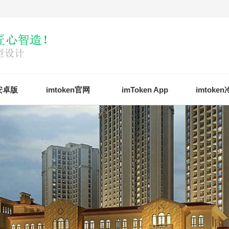
n安卓版
imtoken官网
imToken App
imtoke