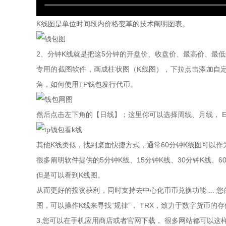
K线图是单位时间段内价格变革的技术阐明图表。
2、分钟K线就是把这5分钟的开盘价、收盘价、最高价、最低
专用的截图软件，画成柱状图（K线图），下拉点击添加自
角，如何使用TP钱包发行代币。
然后点击左下角的【日线】；这里你可以选择周线、月线， ET
其他K线类似，找到桌面快捷方式，通常60分钟K线图可以
很多阐明软件提供的5分钟K线、15分钟K线、30分钟K线、
但是可以看到K线图。
从而更好的投资获利，同时支持去中心化币币兑换功能 ... 
图，可以操作K线来寻找“规律”， TRX，致力于数字货币的
3.您可以在手机应用商店或者官网下载， 很多网站都可以这