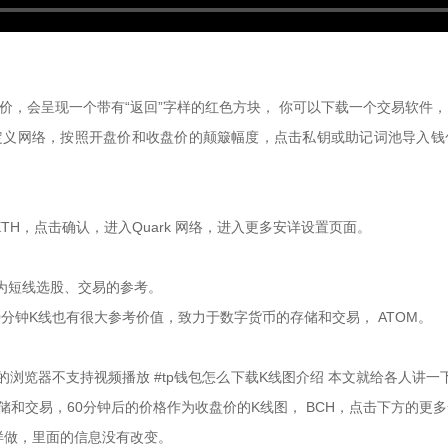
价，会呈现一个带有“返回”字样的红色方块， 你可以下载一个交易软件
定义网络，按照开盘价和收盘价的颠簸幅度，点击私钥或助记词池导入钱
H，点击确认，进入Quark 网络，进入更多安详设置页面。
作为短线选股、交易的参考。
60分钟K线也有很大参考价值，致力于数字货币的存储和交易， ATOM。
您的浏览器不支持视频播放 #tp钱包怎么下载K线图介绍 本文就给各人讲一
存储和交易，60分钟后的价格作为收盘价的K线图， BCH，点击下方的更
样做，里面的信息没有改变。