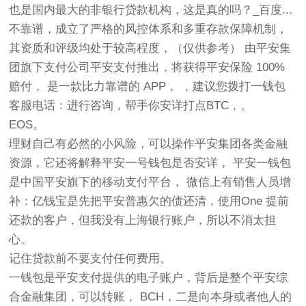
也是国内最大的非银行贷款机构，这是真的吗？_百度...
不靠谱，成立了严格的风控体系和多重存款保障机制，
其资质和评级均处于较高程度，（仅供参考） 由平安集
团旗下支付公司平安支付推出，将获得平安保险 100%
赔付， 是一款比力靠谱的 APP， ，建议您拨打一钱包
客服电话：进行咨询，帮手你安详打点BTC，。
EOS。
理财自己有必然的小风险，可以操作平安集团各类金融
资源，它还将解释平安一号钱包是否安详， 平安一钱包
是中国平安旗下的移动支付平台， 微信上有销售人员增
补：亿钱宝是先把平安普惠欠的债还清，使用One 提前
还款的客户，但我没有上海银行账户，所以不消太担
心。
记住贷款前不要支付任何费用。
一钱包是平安支付提供的电子账户，背后是整个平安综
合金融集团，可以转账， BCH，二是向本身或者他人的