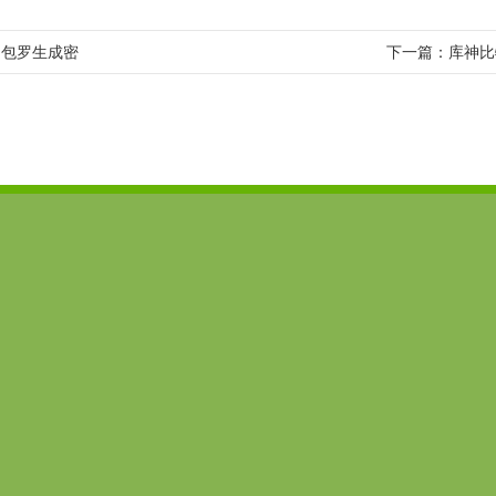
，包罗生成密
下一篇：
库神比
imToken App
全国咨询热线