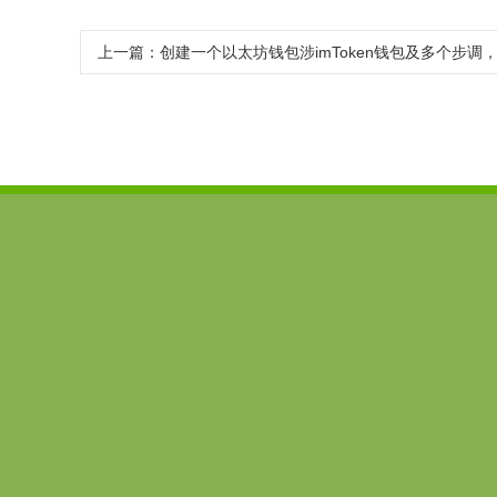
上一篇：
创建一个以太坊钱包涉imToken钱包及多个步调
imtoken下载
imToken安卓版
imtoken官网