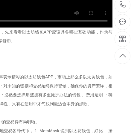
了，先来看看以太坊钱包APP应该具备哪些基础功能，作为与
字货币。
3年表示精彩的以太坊钱包APP，市场上那么多以太坊钱包，如
持警惕 ：对未知的链接和交易始终保持警惕，确保你的资产安详，相
 ：必然要选择那些拥有多重掩护办法的钱包， 费用透明 ：确
安详性，只有在使用中才气找到最适合本身的那款。
let的交易费布局明晰。
易各种代币， 1. MetaMask 说到以太坊钱包，好比： 按