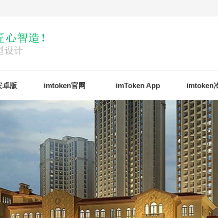
n安卓版
imtoken官网
imToken App
imtoke