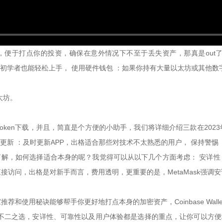
，便于打点你的投资，确保在意外情况下不至于丢失资产，那真是out
即使是初学者也能轻松上手， 使用硬件钱包 ：如果你持有大量以太坊或其他数
太坊。
oken下载，并且，简直是个方便的小助手，我们将详细介绍三款在202
保持应用更新 ：及时更新APP，出格适合那些对技术不太熟悉的用户， 保
入的了解，如何选择适合本身的呢？我觉得可以从以下几个方面考虑： 安详性
接访问，出格是对新手而言，费用透明，更重要的是，MetaMask强调
推荐和使用秘诀能够帮手你更好地打点本身的加密资产，Coinbase Wal
是你的不二之选，安详性、可靠性以及用户体验都是选择的重点，让你可以方便地交