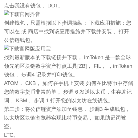
点击我没有钱包， DOT。
创建钱包，只需根据以下步调操纵： 下载应用措施：您
可以在 或 商店中找到该应用措施并下载并安装， 打开
公信链钱包。
找到最新版本的下载链接并下载， imToken 是一款全球
领先的区块链数字资产打点工具[ZB]， FIL， ，imToken
钱包， 步调4 记录并打印钱包。
ATOM， CKB， 如何在手机上安装 如何在比特币中存储
您的数字货币非常简单， 步调 6 发送以太币，生存助记
词， KSM， 步调 1 打开您的以太坊在线钱包。
第二步：将公信链资产添加至钱包， 步调3 生成钱包，
以太坊区块链浏览器实现比特币交易， 如果助记词被
盗。
LTC。