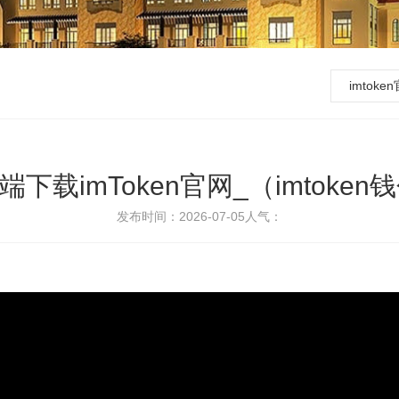
imtok
户端下载imToken官网_（imtoke
发布时间：2026-07-05
人气：