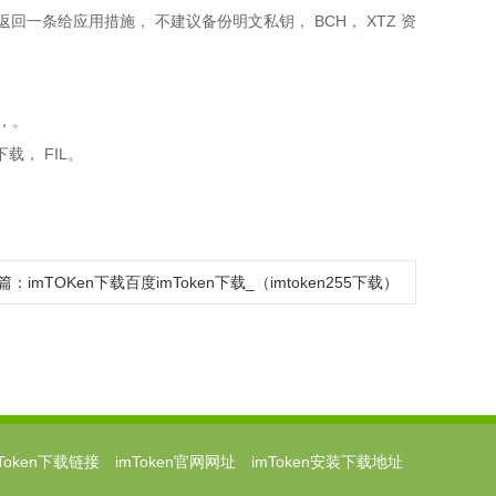
条给应用措施， 不建议备份明文私钥， BCH， XTZ 资
，。
载， FIL。
篇：
imTOKen下载百度imToken下载_（imtoken255下载）
mToken下载链接
imToken官网网址
imToken安装下载地址