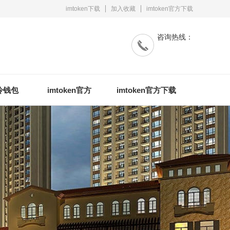
imtoken下载
加入收藏
imtoken官方下载
咨询热线：
n冷钱包
imtoken官方
imtoken官方下载