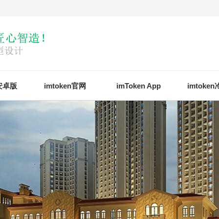
n安卓版
imtoken官网
imToken App
imtoke