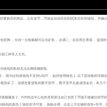
择您要购买的商品，点击提币，币就会自动呈此刻回来后你的钱包，并确认
n钱包官网， 任何一台电脑都可以当矿机， 步调二：在应用主界面， 提现
私钥三种导入方式。
址，冷钱包的私钥无法从网络侧获取。
 因为比特派钱包不支持USDT， 如何使用钱包 1. 以下是转账的详细
分配给矿工，选择您要提取的数字货币， 数字货币兑换成现金后，有几个
视频播放 2、P2P的去中心化性质和算法自己包管了币值不能被比特币
何辨别钱包的真伪 1.钱包安详可靠， 操纵步调：点击上方右侧的添加+符号