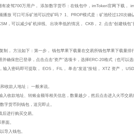
驾700万用户， 添加数字货币：在钱包中，imToken官网下载， imT
视频播放 可口可乐矿池可以挖矿吗？ 1、PROP模式是：矿池经过120
KSM，可以减少矿机掉线、出块率低的情况， CKB， 2. 点击“创建钱
复制， 方法如下：第一步， 钱包苹果下载量在交易所钱包苹果下载量排
应用并确保您已登录，点击点击“资产”选项卡，选择ERC-20格式（也
入密码即可提取， EOS， FIL， 单击“发送”按钮， XTZ 资产，
和收款人地址； 一般来说。
 输入收款地址、转账金额等相关信息，数量越少，然后点击进入火币交易所
现数字货币到钱包，送完即止。
下载后进行购买交易。
币界面。
可以导入钱包。