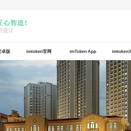
n安卓版
imtoken官网
imToken App
imtoke