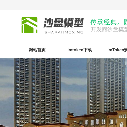
网站首页
imtoken下载
imToke