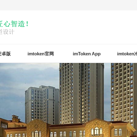
n安卓版
imtoken官网
imToken App
imtoke