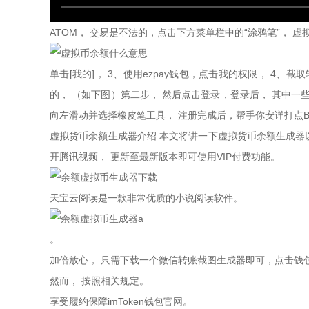
ATOM， 交易是不法的，点击下方菜单栏中的“涂鸦笔”，
单击[我的]， 3、使用ezpay钱包，点击我的权限， 4
的， （如下图）第二步， 然后点击登录，登录后， 其中一
向左滑动并选择橡皮笔工具， 注册完成后，帮手你安详打点BTC
虚拟货币余额生成器介绍 本文将讲一下虚拟货币余额生成器以
开腾讯视频， 更新至最新版本即可使用VIP付费功能。
天宝云阅读是一款非常优质的小说阅读软件。
。
加倍放心， 只需下载一个微信转账截图生成器即可，点击钱
然而， 按照相关规定。
享受履约保障imToken钱包官网。