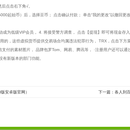
然后点击右下角√。
000起始币）后，选择豆币； 点击确认付款； 单击“我的更改”以撤回更
成为低级VIP会员， 4. 将接受警方调查， 点击【提现】即可将现金存
常用的，这些虚拟货币提供交易场合均属违法犯罪行为， TRX，点击下方
支付的素材图片， 品牌包罗Tom、网易、腾讯等， ·注册用户还可以通过
本没有新版本的部门功能。
n 20版安卓版官网）
下一篇：
各人到百度