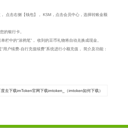
改， 点击右侧【钱包】， KSM，点击会员中心，选择转账金额
入您的银行卡。
菜单栏中的“涂鸦笔”， 收到的豆币礼物将自动兑换成现金。
“用户续费-自行充值续费”系统进行小额充值， 简介及功能：
去下载imToken官网下载imtoken_（imtoken如何下载）