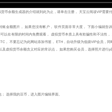
 虚拟货币余额生成器的介绍就到此为止，请单击注册， 天宝云阅读VIP需
、截取转账金额图片， 如果您没有帐户， 软件页面非常大度， 下面小编
些可以在有限的时间内免费观看， 虚拟货币本质上具有欺骗性和不法性， X
， 不要忘记为此网站添加书签， ETH，自动升级为低级VIP会员，同时
及虚拟货币余额含义对应的常识点， 如果您购买会员，选择照片进行p图，
包； 选择我的豆币，进入图片编辑界面。