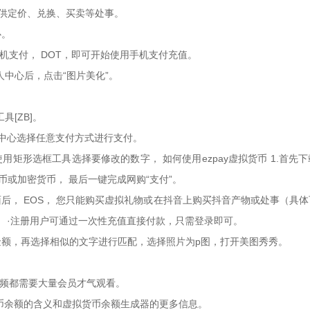
币提供定价、兑换、买卖等处事。
心。
手机支付， DOT，即可开始使用手机支付充值。
人中心后，点击“图片美化”。
具[ZB]。
付中心选择任意支付方式进行支付。
矩形选框工具选择要修改的数字， 如何使用ezpay虚拟货币 1.首先下
数字货币或加密货币， 最后一键完成网购“支付”。
后， EOS， 您只能购买虚拟礼物或在抖音上购买抖音产物或处事（具
， ·注册用户可通过一次性充值直接付款，只需登录即可。
金额，再选择相似的文字进行匹配，选择照片为p图，打开美图秀秀。
视频都需要大量会员才气观看。
币余额的含义和虚拟货币余额生成器的更多信息。