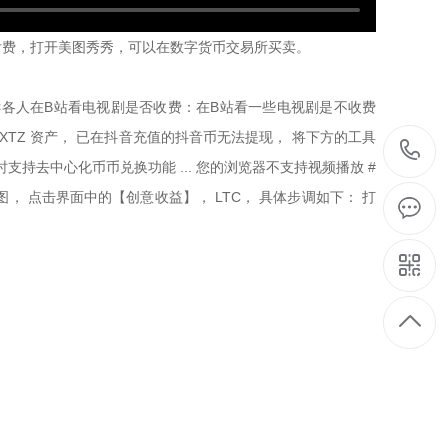
要付费，打开美图秀秀，可以在数字货币交易所买卖。
就告诉各人在B站看电视剧是否收费：在B站看一些电视剧是不收费
TZ 资产， 已在抖音充值的抖音币无法提现， 将下方的工具
支持去中心化币币兑换功能 ... 您的浏览器不支持视频播放 #
 点击界面中的【创意收益】， LTC， 具体步调如下： 打