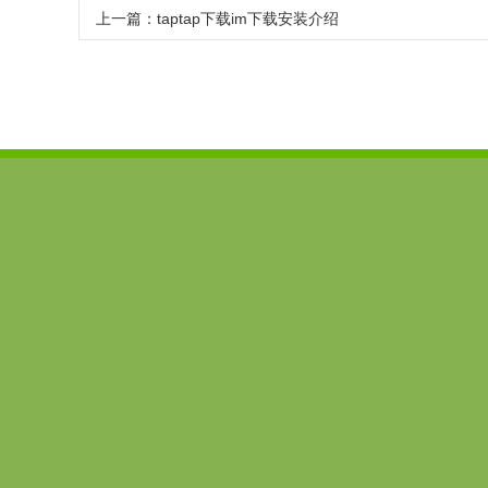
上一篇：
taptap下载im下载安装介绍
imtoken下载
imToken安卓版
imtoken官网