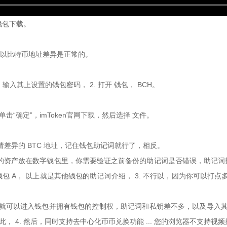
n钱包下载。
，所以比特币地址差异是正常的。
入其上设置的钱包密码， 2. 打开 钱包， BCH。
并单击“确定”，imToken官网下载，然后选择 文件。
请差异的 BTC 地址，记住钱包助记词就行了，相反。
的资产放在数字钱包里，你需要验证之前备份的助记词是否错误，助记词
 A， 以上就是其他钱包的助记词介绍， 3. 不行以，因为你可以打点多
就可以进入钱包并拥有钱包的控制权，助记词和私钥差不多，以及导入其他钱
因此， 4. 然后，同时支持去中心化币币兑换功能 ... 您的浏览器不支