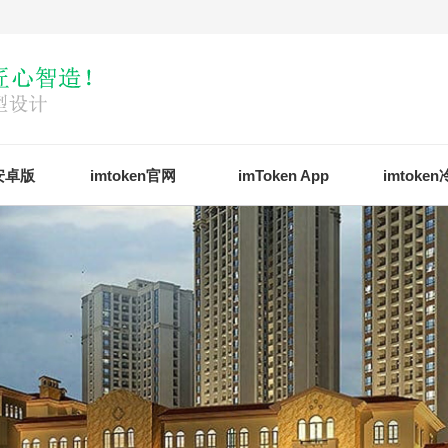
n安卓版
imtoken官网
imToken App
imtoke